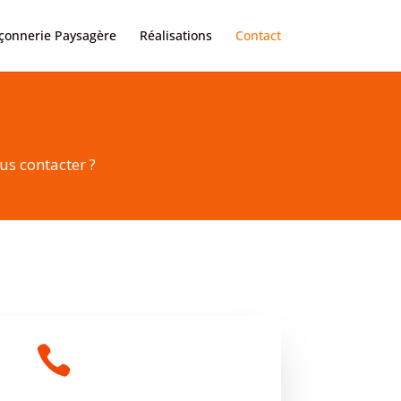
onnerie Paysagère
Réalisations
Contact
us contacter ?
